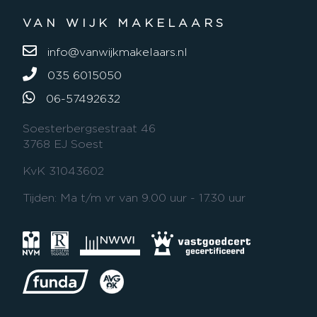
VAN WIJK MAKELAARS
info@vanwijkmakelaars.nl
035 6015050
06-57492632
Soesterbergsestraat 46
3768 EJ Soest
KvK 31043602
Tijden: Ma t/m vr van 9.00 uur - 17.30 uur