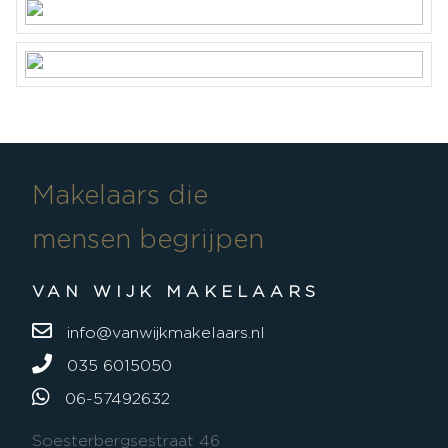
Makelaars die
mensen begrijpen
VAN WIJK MAKELAARS
info@vanwijkmakelaars.nl
035 6015050
06-57492632
Soesterbergsestraat 46