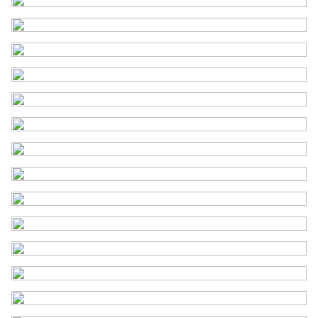
Voorzieningen
Buitenzonwering, dakraam,
glasvezel kabel, mechanische
ventilatie, natuurlijke
ventilatie, rookkanaal, tv
kabel
Energie
Energielabel
F
Isolatie
Dakisolatie, gedeeltelijk
dubbel glas, muurisolatie
Verwarming
Cv ketel
Warm water
Cv ketel
Cv-ketel
Nefit ( gestookt combiketel
uit 2011, eigendom)