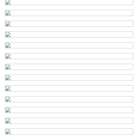
Kadastrale gegevens
Perceelnaam
Soest C 3699
Oppervlakte
974 m²
Eigendomssituatie
Volle eigendom
Perceel
SOE00-C-3699
Buitenruimte
Tuin
Achtertuin, voortuin
Achtertuin
511 m²
Ligging tuin
Zuidoost
Garage