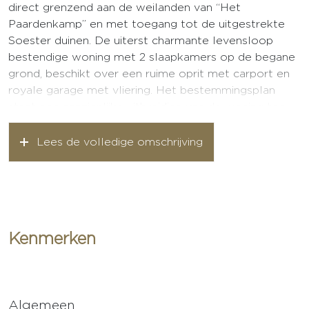
direct grenzend aan de weilanden van “Het
Paardenkamp” en met toegang tot de uitgestrekte
Soester duinen. De uiterst charmante levensloop
bestendige woning met 2 slaapkamers op de begane
grond, beschikt over een ruime oprit met carport en
royale garage met vliering. Het bestemmingsplan
staat een aanzienlijke uitbreiding van de woning toe,
waardoor u al uw wensen kunt verwezenlijken. De
speels aangelegde tuin met plantenkas biedt een
Lees de volledige omschrijving
ultieme rust en privacy, waar u volledig één kunt zijn
met de natuur. Terwijl de steden Utrecht, Amsterdam
en Amersfoort zich binnen een half uur reistijd
bevinden. Gelijkvloers en uiterst comfortabel wonen
aan de rand van een natuurmonument met het
Kenmerken
winkelcentrum en het station in de direct nabijheid.
Indeling:
Begane grond:
Algemeen