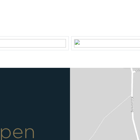
33
Tuin
Achtertuin
ndom
Ligging tuin
2033
rein
jpen