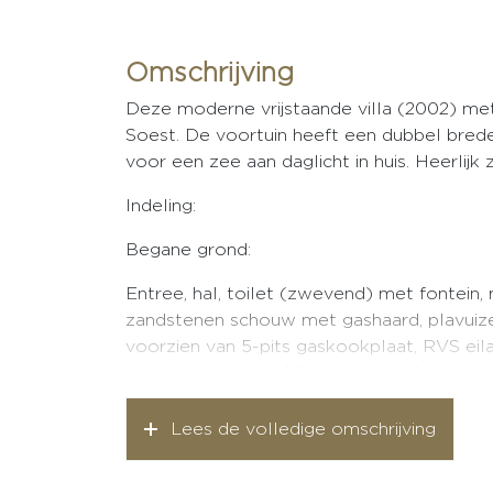
Omschrijving
Deze moderne vrijstaande villa (2002) me
Soest. De voortuin heeft een dubbel brede
voor een zee aan daglicht in huis. Heerl
Indeling:
Begane grond:
Entree, hal, toilet (zwevend) met fontein
zandstenen schouw met gashaard, plavuize
voorzien van 5-pits gaskookplaat, RVS eila
verwarmd en beschikt over een plavuizenv
droger.
Lees de volledige omschrijving
1e verdieping:
Verrassend ruime overloop met een royale