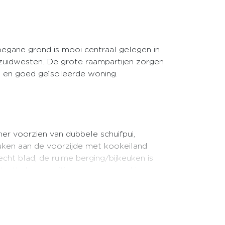
egane grond is mooi centraal gelegen in
 zuidwesten. De grote raampartijen zorgen
e en goed geïsoleerde woning.
er voorzien van dubbele schuifpui,
uken aan de voorzijde met kookeiland
cht blad, de ruime berging/bijkeuken is
tortbak, aansluiting voor wasmachine en
slaapkamer aan de achterzijde over de