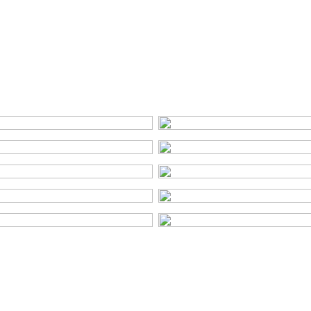
weg, in woonwijk
Energie
 slaapkamers)
Energielabel
Isolatie
let, wastafelmeubel
Verwarming
Warm water
ing, glasvezel kabel,
Cv-ketel
ventilatie, natuurlijke
olluiken, schuifpui, tv kabel
Buitenruimte