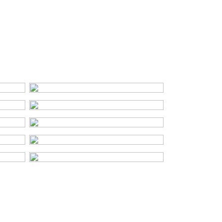
B
Dakisolatie, muurisolatie, vloerisolatie
Cv ketel, gashaard
Cv ketel
Remeha Calenta HR (gas gestookt
combiketel uit 2015, eigendom)