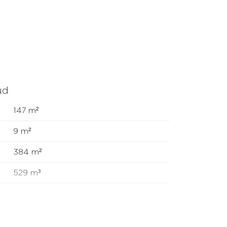
en een schuifkastenwand, complete
evend).
ud
147 m²
9 m²
384 m²
529 m³