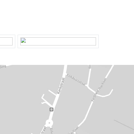
Achtertuin, voortuin
110 m²
Zuidwest