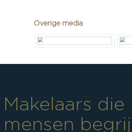
Perceelnaam
Soest G 120
Oppervlakte
384 m²
Overige media
Eigendomssituatie
Volle eige
Perceel
SOE00-G-1
Parkeergelegenheid
Soort parkeergelegenheid
Op eigen ter
Makelaars die
mensen begri