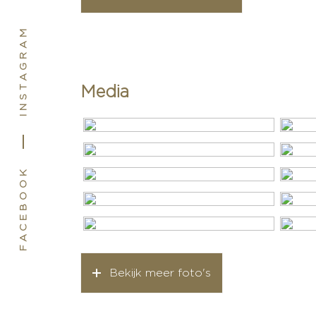
Soort dak
Pannen
INSTAGRAM
Ligging
Aan drukke 
Indeling
Media
Aantal kamers
4 kamers (3
Aantal badkamers
1 badkamer
Badkamervoorzieningen
Douche, toi
FACEBOOK
Aantal woonlagen
3
Voorzieningen
Aircondition
mechanische 
ventilatie, r
Bekijk meer foto's
Kadastrale gegevens