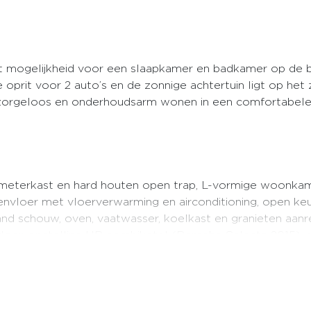
t mogelijkheid voor een slaapkamer en badkamer op de b
 oprit voor 2 auto’s en de zonnige achtertuin ligt op het
ijk zorgeloos en onderhoudsarm wonen in een comfortabel
, meterkast en hard houten open trap, L-vormige woonkam
nvloer met vloerverwarming en airconditioning, open ke
nd schouw, oven, vaatwasser, koelkast en granieten aanre
loer, opstelling HR combiketel (Remeha Calenta 2015), s
 (thuis)werkplek, 3 grote slaapkamers, waarbij de ouder