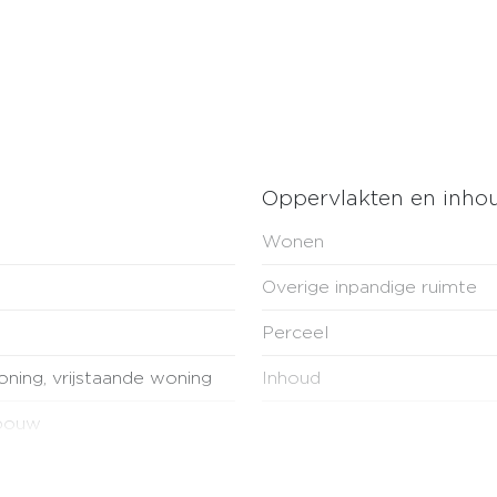
eerd. Deze riante kamer beschikt tevens over een airco 
 douchecabine, 2e wastafelmeubels en een 2e toilet (zw
otrap met een nokhoogte van 2 meter.
Oppervlakten en inho
n
Wonen
ken.
uken.
Overige inpandige ruimte
t voorzien van extra isolerend glas.
Perceel
ning, vrijstaande woning
Inhoud
bouw