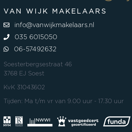
VAN WIJK MAKELAARS
info@vanwijkmakelaars.nl
035 6015050
06-57492632
Soesterbergsestraat 46
3768 EJ Soest
KvK 31043602
Tijden: Ma t/m vr van 9.00 uur - 17.30 uur