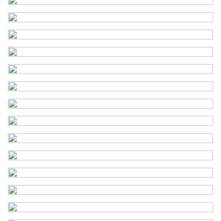
van kunststof kozijnen met HR++ beglazing.
Voorzieningen
Buitenzonwering, dakraam,
Op de begane grond is er elektrische zonwering aan
glasvezel kabel, mechanische
de zuidzijde van de woning.
ventilatie, natuurlijke
ventilatie, rookkanaal, tv
kabel
Energie
Energielabel
C
Isolatie
Dakisolatie, hr glas,
muurisolatie
Verwarming
Cv ketel
Warm water
Cv ketel
Cv-ketel
Nefit Profline HRC24 (gas
gestookt combiketel uit