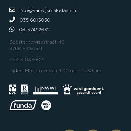
info@vanwijkmakelaars.nl
035 6015050
06-57492632
Soesterbergsestraat 46
3768 EJ Soest
KvK 31043602
Tijden: Ma t/m vr van 9.00 uur - 17.30 uur