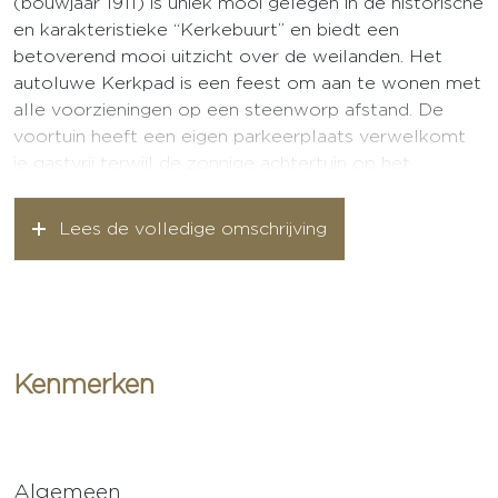
(bouwjaar 1911) is uniek mooi gelegen in de historische
en karakteristieke “Kerkebuurt” en biedt een
betoverend mooi uitzicht over de weilanden. Het
autoluwe Kerkpad is een feest om aan te wonen met
alle voorzieningen op een steenworp afstand. De
voortuin heeft een eigen parkeerplaats verwelkomt
je gastvrij terwijl de zonnige achtertuin op het
zuidwesten uitnodigt tot lange avonden vol rust en
privacy. Binnen ervaar je een unieke mix van
Lees de volledige omschrijving
hedendaags wooncomfort en authentieke details,
met een speelse indeling die bijdraagt aan de knusse,
huiselijke sfeer.
Indeling:
Kenmerken
Begane grond:
Entree, hal, modern toilet met fontein, meterkast
(vernieuwd en uitgebreid), woonkamer met gezellige
pelletkachel, hoge raampartijen waarbij de
Algemeen