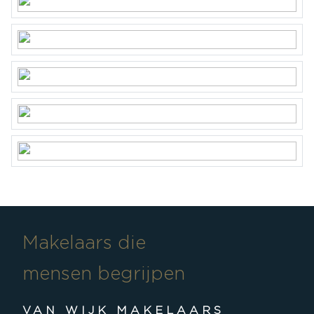
Parkeergelegenheid
Soort parkeergelegenheid
Op eigen terrein
Makelaars die
mensen begrijpen
VAN WIJK MAKELAARS