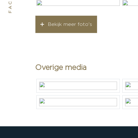
Kadastrale gegevens
Perceelnaam
Soest C 213
Bekijk meer foto's
Oppervlakte
555 m²
Eigendomssituatie
Volle eige
Perceel
SOE00-C-2
Overige media
Garage
Capaciteit
1 auto
Voorzieningen
Elektra