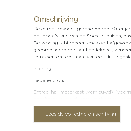
Omschrijving
Deze met respect gerenoveerde 30-er jaren 
op loopafstand van de Soester duinen, basis
De woning is bijzonder smaakvol afgewerkt
gecombineerd met authentieke stijlkenmer
terrassen om optimaal van de tuin te geni
Indeling:
Begane grond:
Entree, hal, meterkast (vernieuwd), (voorr
openhaard, extra zijkamer met grote raamp
vaatwasser, 5-pits gaskookplaat, schouw, 
Lees de volledige omschrijving
1e verdieping:
Bereikbaar via een eiken houten trap, ov