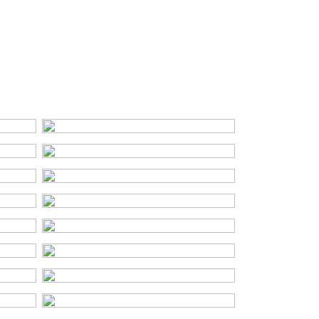
C
Dakisolatie, dubbel glas, muurisolatie
Cv ketel, vloerverwarming gedeeltelijk
Cv ketel