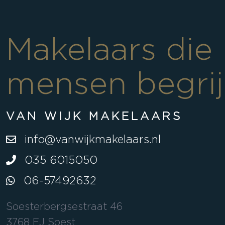
Makelaars die
mensen begri
VAN WIJK MAKELAARS
info@vanwijkmakelaars.nl
035 6015050
06-57492632
Soesterbergsestraat 46
3768 EJ Soest