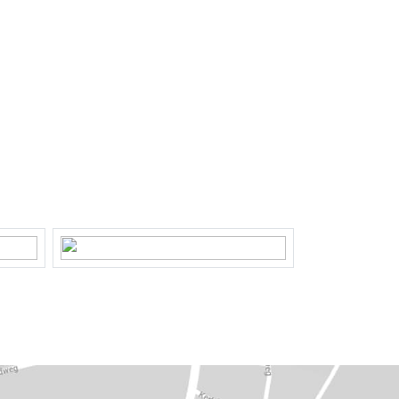
Achtertuin, voortuin, zijtuin
280 m²
Zuidoost
Op eigen terrein