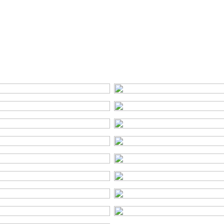
weg, in bosrijke omgeving,
Energie
 slaapkamers)
Energielabel
Isolatie
, ligbad, toilet, wastafel
Verwarming
Warm water
atie, buitenzonwering,
asvezel kabel, mechanische
atuurlijke ventilatie, tv kabel