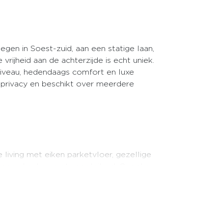
egen in Soest-zuid, aan een statige laan,
rijheid aan de achterzijde is echt uniek.
niveau, hedendaags comfort en luxe
 privacy en beschikt over meerdere
living met eiken parketvloer, gezellige
e open keuken met spoeleiland, Quooker,
nloopdouche met regendouche, half