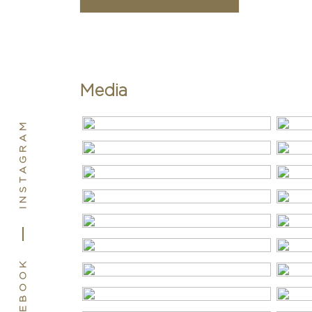
Soort dak
Pannen
Ligging
Aan rustige 
in woonwijk
Media
Indeling
INSTAGRAM
Aantal kamers
6 kamers (4
Aantal badkamers
1 badkamer
Badkamervoorzieningen
Inloopdouche
Aantal woonlagen
5
Voorzieningen
Alarminstall
FACEBOOK
dakraam, gl
ventilatie, n