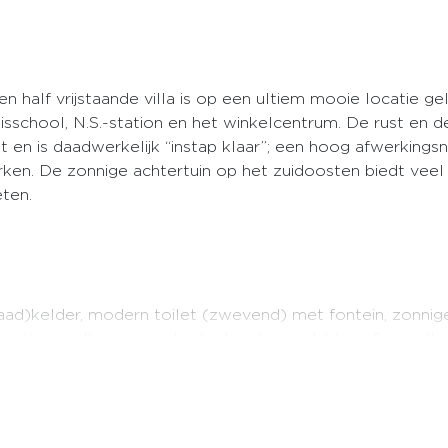
half vrijstaande villa is op een ultiem mooie locatie gel
school, N.S.-station en het winkelcentrum. De rust en de v
 en is daadwerkelijk “instap klaar”; een hoog afwerkings
ken. De zonnige achtertuin op het zuidoosten biedt veel
eten.
aad)kelder, modern toilet (zwevend) met fontein, zonnige 
artijen welke voor vele doeleinde geschikt is, sfeervoll
oven, magnetron en design radiator.
erloop met eiken parketvloer, luxe badkamer met grote i