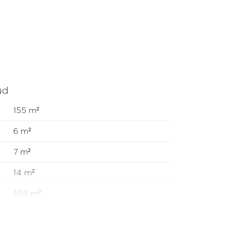
an de ouderslaapkamer aan de achterzijde
ouwkast.
oger en voorbereiding voor een 2e
el (2010).
ud
155 m²
6 m²
7 m²
14 m²
555 m²
593 m³