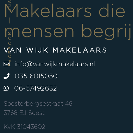
Makelaars die
mensen begri
FACEBOOK
VAN WIJK MAKELAARS
info@vanwijkmakelaars.nl
035 6015050
06-57492632
Soesterbergsestraat 46
3768 EJ Soest
KvK 31043602